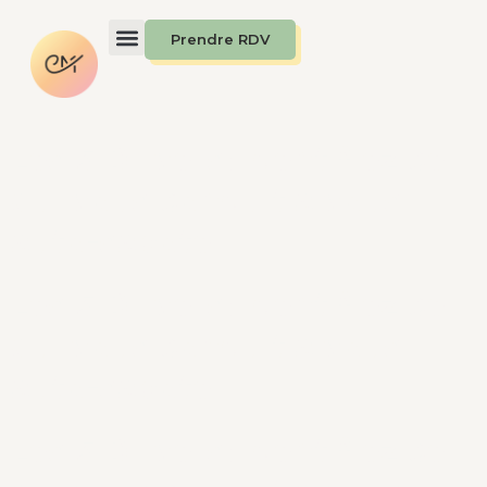
Prendre RDV
Les 5 Drivers: Identifiez ce
qui vous conduit à vous
auto-saboter
Les 5 Drivers: Identifiez ce
qui vous conduit à vous
auto-saboter
Les 5 Drivers: Identifiez ce