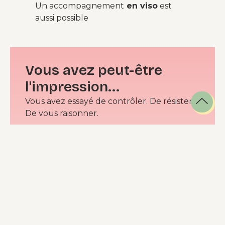
Un accompagnement
en viso
est
aussi possible
Vous avez peut-être
l'impression...
Vous avez essayé de contrôler. De résister.
De vous raisonner.
Parfois cela fonctionne quelques jours.
Puis quelque chose se passe.
Une émotion. Une dispute. Une journée
difficile.
Une solitude. Une fatigue.
Et sans vraiment réfléchir, vous